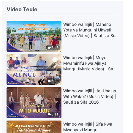
Musical Documentary | Mungu
Video Teule
Anashikilia Ukuu Juu Ya Kila Kitu
Katika Ulimweng (Vipengele
Wimbo wa Injili | Maneno
Muhimu)
26:35
Yote ya Mungu ni Ukweli
(Music Video) | Sauti za Sifa
Musical Documentary | Mungu
2026
Anashikilia Ukuu Juu Ya
3:48
Majaliwa ya Kila Nchi na Watu
Wote (Vipengele Muhimu)
26:43
Wimbo wa Injili | Moyo
Mwaminifu kwa Ajili ya
Mungu (Music Video) | Sauti
Musical Documentary | Kuibuka
za Sifa 2026
kwa Marekani na Misheni Yake
6:28
(Vipengele Muhimu)
9:04
Wimbo wa Injili | Je, Unajua
Wito Wako? (Music Video) |
Musical Documentary | Kuibuka
Sauti za Sifa 2026
kwa Falme ya Uingereza
Ikiendesha Maendeleo ya
6:11
Wanadamu (Vipengele Muhimu)
5:28
Wimbo wa Injili | Sifa kwa
Mwenyezi Mungu