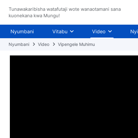
Tunawakaribisha watafutaji wote wanaotamani sana
kuonekana kwa Mungu!
Nyumbani
Vitabu
Video
Ny
Nyumbani
Video
Vipengele Muhimu