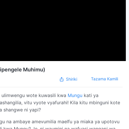
(Vipengele Muhimu)
Tazama Kamili
Shiriki
 ulimwengu wote kuwasili kwa
Mungu
kati ya
ngilia, vitu vyote vyafurahi! Kila kitu mbinguni kote
mno ya shangwe ni yapi?
ngu na ambaye amevumilia maelfu ya miaka ya upotovu
 kwa Mungu? Je, ni waumini na wafuasi wangapi wa