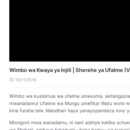
Wimbo wa Kwaya ya Injili | Sherehe ya Ufalme 
19/11/2019
Wimbo wa kusisimua wa ufalme umevuma, ukitangazia
mwanadamu! Ufalme wa Mungu umefika! Watu wote washa
kina furaha tele. Mandhari haya yanayopendeza 
Miongoni mwa wanadamu, ni nani aishiye katika uchu
wa Shetani, ambaye hatamani—hana hamu—ya kuwasili