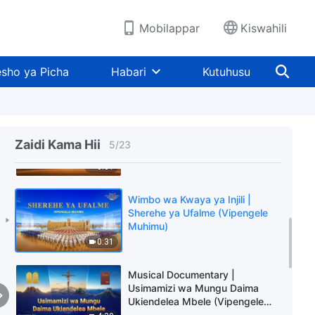
Latimia (Vipengele Muhimu)
0:55
Mobilappar
Kiswahili
Wimbo wa Kwaya ya Injili |
Mandhari Mazuri Baada ya
sho ya Picha
Habari
Kutuhusu
Maafa (Vipengele Muhimu)
0:43
Wimbo wa Kwaya ya Injili |
Kusherehekea Kuja kwa Mungu
Zaidi Kama Hii
5
/
23
(Vipengele Muhimu)
0:31
Wimbo wa Kwaya ya Injili |
Sherehe ya Ufalme (Vipengele
Muhimu)
0:31
Musical Documentary |
Usimamizi wa Mungu Daima
Ukiendelea Mbele (Vipengele
Muhimu)