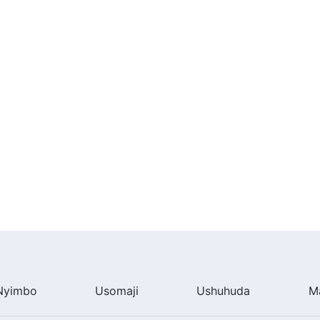
Nyimbo
Usomaji
Ushuhuda
M