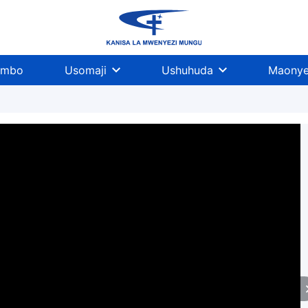
imbo
Usomaji
Ushuhuda
Maonye