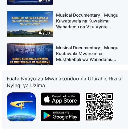
4:39
Musical Documentary | Mungu
Kuwatawala na Kuwakimu
Wanadamu na Vitu Vyote
(Vipengele Muhimu)
9:30
Musical Documentary | Mungu
Kuutawala Mwanzo na
Mustakabali wa Wanadamu
(Vipengele Muhimu)
14:41
Fuata Nyayo za Mwanakondoo na Ufurahie Riziki
Musical Documentary | Mungu
Nyingi ya Uzima
Kuutawala Ulimwengu
(Vipengele Muhimu)
3:15
Musical Documentary | Rekodi
ya Kazi ya Mungu ya Kuumba
Ulimwengu na Kuwaongoza na
Kuwakomboa Wanadamu
33:01
(Vipengele Muhimu)