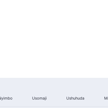
Nyimbo
Usomaji
Ushuhuda
M