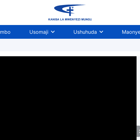
imbo
Usomaji
Ushuhuda
Maonye