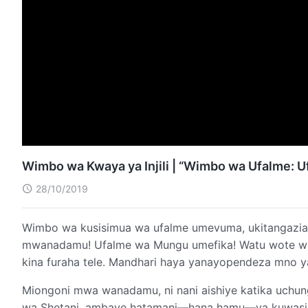
Wimbo wa Kwaya ya Injili | “Wimbo wa Ufalme: 
28/10/2019
Wimbo wa kusisimua wa ufalme umevuma, ukitangazia
mwanadamu! Ufalme wa Mungu umefika! Watu wote washa
kina furaha tele. Mandhari haya yanayopendeza 
Miongoni mwa wanadamu, ni nani aishiye katika uchu
wa Shetani, ambaye hatamani—hana hamu—ya kuwasili