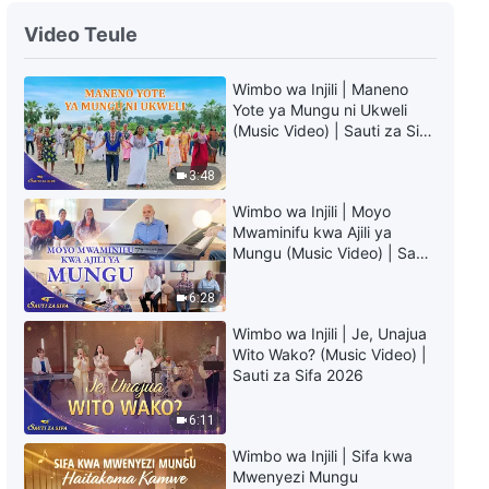
Video Teule
Wimbo wa Injili | Maneno
Yote ya Mungu ni Ukweli
(Music Video) | Sauti za Sifa
2026
3:48
Wimbo wa Injili | Moyo
Mwaminifu kwa Ajili ya
Mungu (Music Video) | Sauti
za Sifa 2026
6:28
Wimbo wa Injili | Je, Unajua
Wito Wako? (Music Video) |
Sauti za Sifa 2026
6:11
Wimbo wa Injili | Sifa kwa
Mwenyezi Mungu