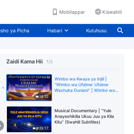
Mobilappar
Kiswahili
sho ya Picha
Habari
Kutuhusu
Zaidi Kama Hii
1
/
3
Wimbo wa Kwaya ya Injili |
“Wimbo wa Ufalme: Ufalme
Washuka Duniani” | Wimbo wa
Sifa
16:32
Musical Documentary | “Yule
Anayeshikilia Ukuu Juu ya Kila
Kitu” (Swahili Subtitles)
1:26:17