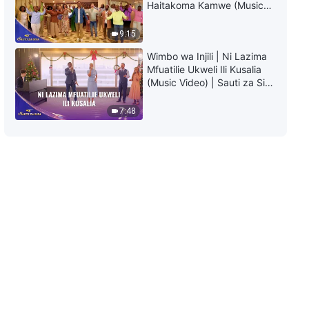
Haitakoma Kamwe (Music
Video) | Sauti za Sifa 2026
9:15
Wimbo wa Injili | Ni Lazima
Mfuatilie Ukweli Ili Kusalia
(Music Video) | Sauti za Sifa
2026
7:48