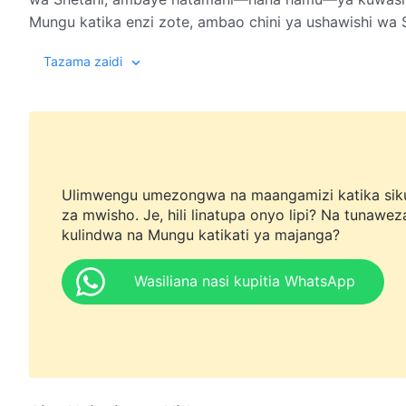
Mungu katika enzi zote, ambao chini ya ushawishi wa 
kutengwa? Ni nani asiyetumaini kuwa ufalme wa Mungu 
Tazama zaidi
masikitiko ya binadamu, ni nani kati ya wanadamu asi
Ufalme wa Mungu utakapokuja, siku inayosubiriwa kwa
Wakati huu, mandhari kati ya vitu vyote mbinguni na 
mazuri kiasi gani? Zikiwa na “Wimbo wa Ufalme: Ufalme
Ulimwengu umezongwa na maangamizi katika sik
za mwisho. Je, hili linatupa onyo lipi? Na tunawez
kulindwa na Mungu katikati ya majanga?
Wasiliana nasi kupitia WhatsApp