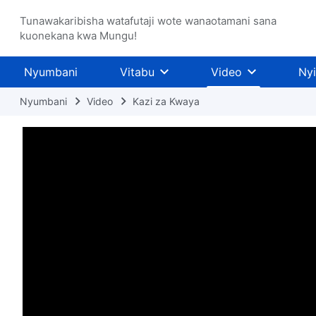
Tunawakaribisha watafutaji wote wanaotamani sana
kuonekana kwa Mungu!
Nyumbani
Vitabu
Video
Ny
Nyumbani
Video
Kazi za Kwaya