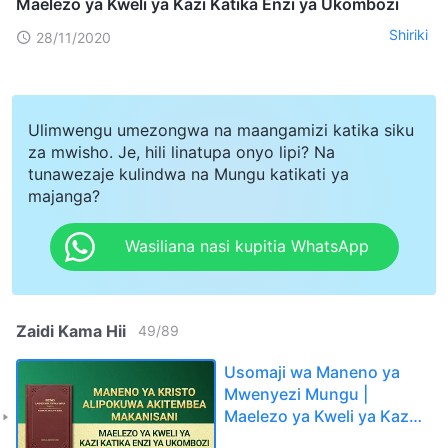
Maelezo ya Kweli ya Kazi Katika Enzi ya Ukombozi
Shiriki
28/11/2020
Ulimwengu umezongwa na maangamizi katika siku
za mwisho. Je, hili linatupa onyo lipi? Na
tunawezaje kulindwa na Mungu katikati ya
majanga?
Wasiliana nasi kupitia WhatsApp
Zaidi Kama Hii
49
/
89
Usomaji wa Maneno ya
Mwenyezi Mungu |
Maelezo ya Kweli ya Kazi
Katika Enzi ya Ukombozi