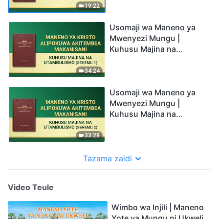
19:22
Usomaji wa Maneno ya
Mwenyezi Mungu |
Kuhusu Majina na
Utambulisho (Sehemu 1)
34:24
Usomaji wa Maneno ya
Mwenyezi Mungu |
Kuhusu Majina na
Utambulisho (Sehemu ya
Pili)
33:28
Tazama zaidi
Video Teule
Wimbo wa Injili | Maneno
Yote ya Mungu ni Ukweli