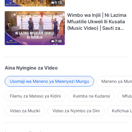
9:15
Wimbo wa Injili | Ni Lazima
Mfuatilie Ukweli Ili Kusalia
(Music Video) | Sauti za
Sifa 2026
7:48
Aina Nyingine za Video
Usomaji wa Maneno ya Mwenyezi Mungu
Maneno ya Mung
Filamu za Mateso ya Kidini
Kuimba na Kudansi
Mful
Video za Muziki
Video za Nyimbo za Dini
Kufichua 