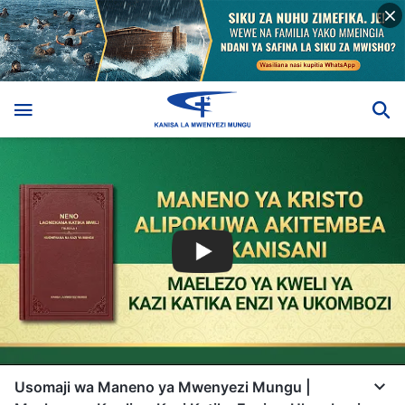
Usomaji wa Maneno ya Mwenyezi Mungu |