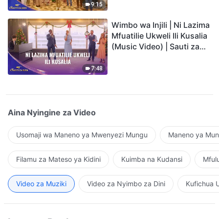
9:15
Wimbo wa Injili | Ni Lazima
Mfuatilie Ukweli Ili Kusalia
(Music Video) | Sauti za
Sifa 2026
7:48
Aina Nyingine za Video
Usomaji wa Maneno ya Mwenyezi Mungu
Maneno ya Mung
Filamu za Mateso ya Kidini
Kuimba na Kudansi
Mful
Video za Muziki
Video za Nyimbo za Dini
Kufichua 