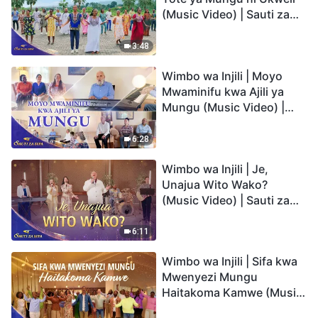
(Music Video) | Sauti za
Sifa 2026
3:48
Wimbo wa Injili | Moyo
Mwaminifu kwa Ajili ya
Mungu (Music Video) |
Sauti za Sifa 2026
6:28
Wimbo wa Injili | Je,
Unajua Wito Wako?
(Music Video) | Sauti za
Sifa 2026
6:11
Wimbo wa Injili | Sifa kwa
Mwenyezi Mungu
Haitakoma Kamwe (Music
Video) | Sauti za Sifa 2026