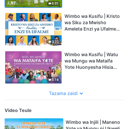
6:01
Wimbo wa Kusifu | Kristo
wa Siku za Mwisho
Ameleta Enzi ya Ufalme
(Music Video)
3:32
Wimbo wa Kusifu | Watu
wa Mungu wa Mataifa
Yote Huonyesha Hisia
Zao Kama Mtu Mmoja |
Praise and Thank God's
5:16
Love (Music Video)
Tazama zaidi
Video Teule
Wimbo wa Injili | Maneno
Yote ya Mungu ni Ukweli