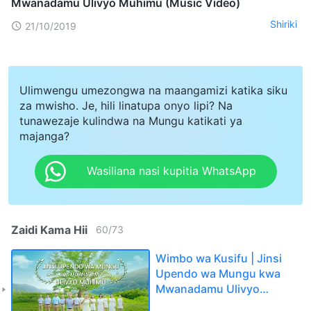
Mwanadamu Ulivyo Muhimu (Music Video)
Shiriki
21/10/2019
Ulimwengu umezongwa na maangamizi katika siku
za mwisho. Je, hili linatupa onyo lipi? Na
tunawezaje kulindwa na Mungu katikati ya
majanga?
Wasiliana nasi kupitia WhatsApp
Zaidi Kama Hii
60
/
73
Wimbo wa Kusifu | Jinsi
Upendo wa Mungu kwa
Mwanadamu Ulivyo
Muhimu (Music Video)