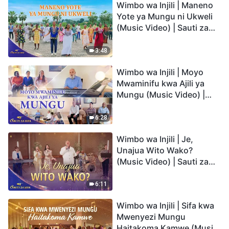
Wimbo wa Injili | Maneno
Yote ya Mungu ni Ukweli
(Music Video) | Sauti za
Sifa 2026
3:48
Wimbo wa Injili | Moyo
Mwaminifu kwa Ajili ya
Mungu (Music Video) |
Sauti za Sifa 2026
6:28
Wimbo wa Injili | Je,
Unajua Wito Wako?
(Music Video) | Sauti za
Sifa 2026
6:11
Wimbo wa Injili | Sifa kwa
Mwenyezi Mungu
Haitakoma Kamwe (Music