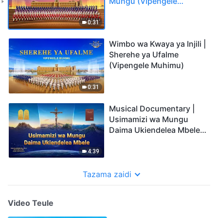
Mungu (Vipengele
Muhimu)
0:31
Wimbo wa Kwaya ya Injili |
Sherehe ya Ufalme
(Vipengele Muhimu)
0:31
Musical Documentary |
Usimamizi wa Mungu
Daima Ukiendelea Mbele
(Vipengele Muhimu)
4:39
Tazama zaidi
Video Teule