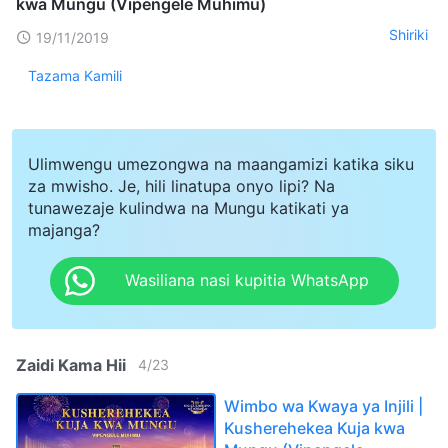
kwa Mungu (Vipengele Muhimu)
Shiriki
19/11/2019
Tazama Kamili
Ulimwengu umezongwa na maangamizi katika siku
za mwisho. Je, hili linatupa onyo lipi? Na
tunawezaje kulindwa na Mungu katikati ya
majanga?
Wasiliana nasi kupitia WhatsApp
Zaidi Kama Hii
4
/
23
Wimbo wa Kwaya ya Injili |
Kusherehekea Kuja kwa