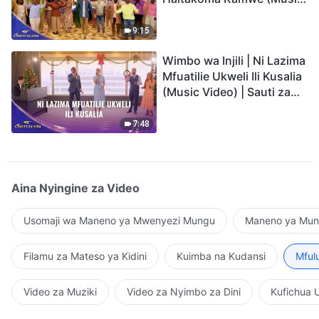
Video) | Sauti za Sifa 2026
9:15
Wimbo wa Injili | Ni Lazima
Mfuatilie Ukweli Ili Kusalia
(Music Video) | Sauti za
Sifa 2026
7:48
Aina Nyingine za Video
Usomaji wa Maneno ya Mwenyezi Mungu
Maneno ya Mung
Filamu za Mateso ya Kidini
Kuimba na Kudansi
Mful
Video za Muziki
Video za Nyimbo za Dini
Kufichua 