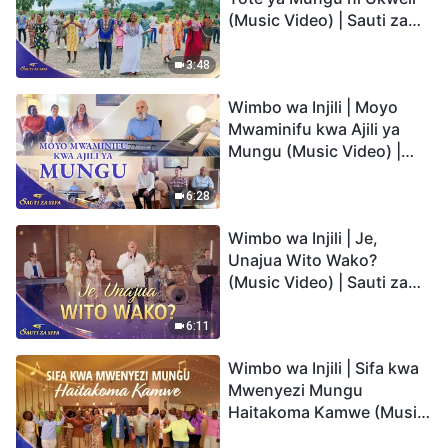
(Music Video) | Sauti za
Sifa 2026
3:48
Wimbo wa Injili | Moyo
Mwaminifu kwa Ajili ya
Mungu (Music Video) |
Sauti za Sifa 2026
6:28
Wimbo wa Injili | Je,
Unajua Wito Wako?
(Music Video) | Sauti za
Sifa 2026
6:11
Wimbo wa Injili | Sifa kwa
Mwenyezi Mungu
Haitakoma Kamwe (Music
Video) | Sauti za Sifa 2026