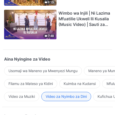
9:15
Wimbo wa Injili | Ni Lazima
Mfuatilie Ukweli Ili Kusalia
(Music Video) | Sauti za
Sifa 2026
7:48
Aina Nyingine za Video
Usomaji wa Maneno ya Mwenyezi Mungu
Maneno ya Mung
Filamu za Mateso ya Kidini
Kuimba na Kudansi
Mful
Video za Muziki
Video za Nyimbo za Dini
Kufichua 