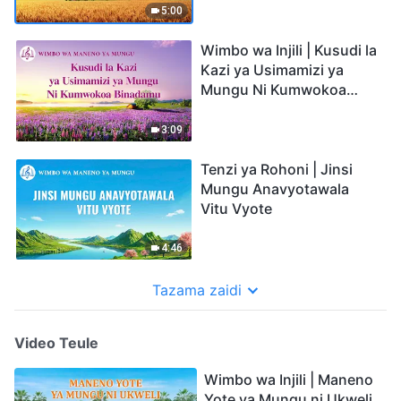
5:00
Wimbo wa Injili | Kusudi la
Kazi ya Usimamizi ya
Mungu Ni Kumwokoa
Binadamu
3:09
Tenzi ya Rohoni | Jinsi
Mungu Anavyotawala
Vitu Vyote
4:46
Tazama zaidi
Video Teule
Wimbo wa Injili | Maneno
Yote ya Mungu ni Ukweli