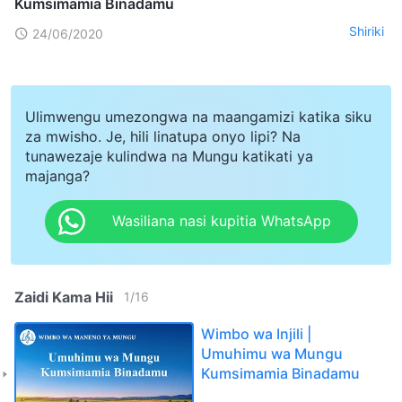
Kumsimamia Binadamu
Shiriki
24/06/2020
Ulimwengu umezongwa na maangamizi katika siku
za mwisho. Je, hili linatupa onyo lipi? Na
tunawezaje kulindwa na Mungu katikati ya
majanga?
Wasiliana nasi kupitia WhatsApp
Zaidi Kama Hii
1
/
16
Wimbo wa Injili |
Umuhimu wa Mungu
Kumsimamia Binadamu