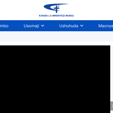
imbo
Usomaji
Ushuhuda
Maonye