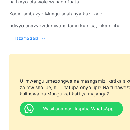
na hivyo pia wale wanaomfuata.
Kadiri ambavyo Mungu anafanya kazi zaidi,
ndivyo anavyozidi mwanadamu kumjua, kikamilifu,
ndivyo tabia ya mwanadamu inavyozidi kubadilika
Tazama zaidi
pamoja na kazi Yake ifaavyo.
Kazi ya Mungu inaendelea kuboreshwa;
Kazi Yake kamwe sio nzee na ni mpya daima.
Ulimwengu umezongwa na maangamizi katika sik
Yeye kamwe harudii kazi ya zamani,
za mwisho. Je, hili linatupa onyo lipi? Na tunawez
kulindwa na Mungu katikati ya majanga?
kazi ambayo haijafanywa awali tu ndiyo Atakayoifanya
Wasiliana nasi kupitia WhatsApp
Mungu hadumishi kazi ile ile;
inabadilika kila mara na ni mpya daima.