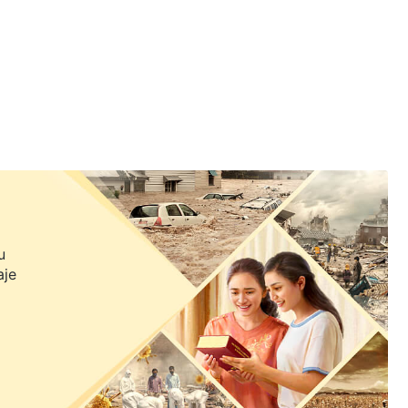
u
aje
.