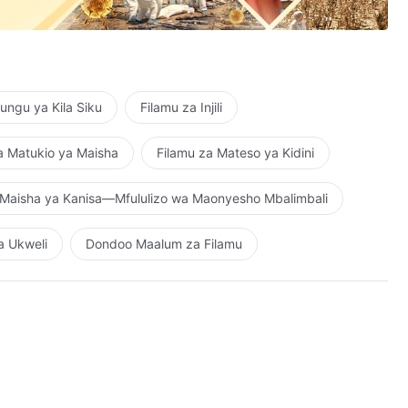
ngu ya Kila Siku
Filamu za Injili
a Matukio ya Maisha
Filamu za Mateso ya Kidini
Maisha ya Kanisa—Mfululizo wa Maonyesho Mbalimbali
a Ukweli
Dondoo Maalum za Filamu
.