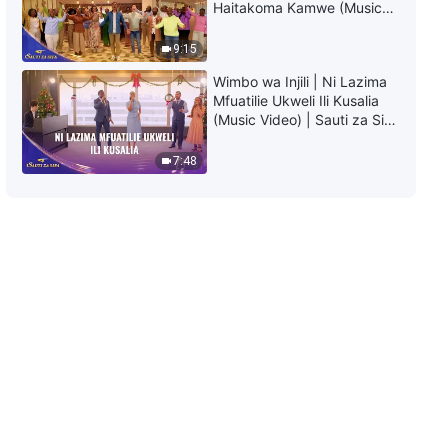
Haitakoma Kamwe (Music
Video) | Sauti za Sifa 2026
9:15
Wimbo wa Injili | Ni Lazima
Mfuatilie Ukweli Ili Kusalia
(Music Video) | Sauti za Sifa
2026
7:48