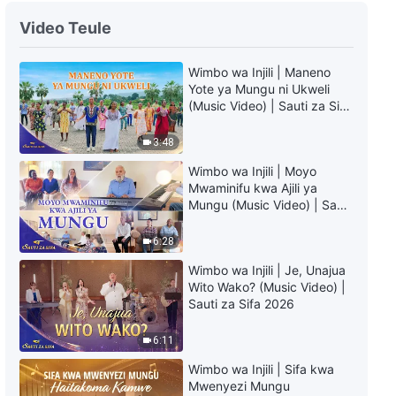
Wimbo wa Dini | Zingatia
Video Teule
Majaliwa ya Binadamu
Wimbo wa Injili | Maneno
3:05
Yote ya Mungu ni Ukweli
(Music Video) | Sauti za Sifa
Wimbo wa Dini | Unapoufungua
2026
Moyo Wako kwa Mungu
3:48
3:51
Wimbo wa Injili | Moyo
Mwaminifu kwa Ajili ya
Mungu (Music Video) | Sauti
Wimbo wa Dini | Jinsi ya
za Sifa 2026
Kutafuta Nyayo za Mungu |
6:28
God's Sheep Hear the Voice of
God
7:33
Wimbo wa Injili | Je, Unajua
Wito Wako? (Music Video) |
Sauti za Sifa 2026
6:11
Wimbo wa Injili | Sifa kwa
Mwenyezi Mungu