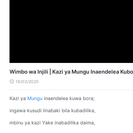
Wimbo wa Injili | Kazi ya Mungu Inaendelea Ku
16/03/2020
Kazi ya
Mungu
inaendelea kuwa bora;
ingawa kusudi linabaki bila kubadilika,
mbinu ya kazi Yake inabadilika daima,