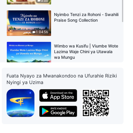
5:00
Nyimbo Tenzi za Rohoni - Swahili
Praise Song Collection
1:04:56
Wimbo wa Kusifu | Viumbe Wote
Lazima Waje Chini ya Utawala
wa Mungu
3:41
Fuata Nyayo za Mwanakondoo na Ufurahie Riziki
Nyimbo za Tenzi za Rohoni -
Nyingi ya Uzima
Swahili Christian Song Collection
37:26
Wimbo wa Dini | Umuhumi wa
Maombi
3:27