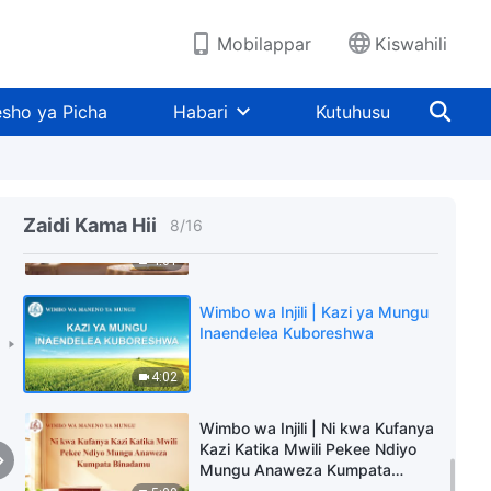
3:50
Mobilappar
Kiswahili
Nyimbo Tenzi za Rohoni - Swahili
Praise Song Collection
sho ya Picha
Habari
Kutuhusu
1:04:47
Wimbo wa Injili | Kiini cha Kristo
Ni Mungu
Zaidi Kama Hii
8
/
16
4:01
Wimbo wa Injili | Kazi ya Mungu
Inaendelea Kuboreshwa
4:02
Wimbo wa Injili | Ni kwa Kufanya
Kazi Katika Mwili Pekee Ndiyo
Mungu Anaweza Kumpata
Binadamu