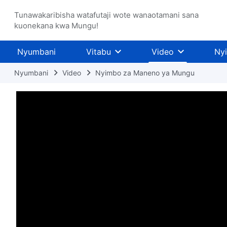
Tunawakaribisha watafutaji wote wanaotamani sana
kuonekana kwa Mungu!
Nyumbani
Vitabu
Video
Ny
Nyumbani
Video
Nyimbo za Maneno ya Mungu