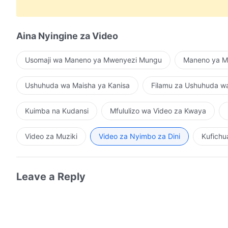
Ni sawa na Mungu kunena maneno mapya
na kufanya kazi mpya kila siku kwako.
Aina Nyingine za Video
Hii ni kazi ambayo Mungu anafanya;
Usomaji wa Maneno ya Mwenyezi Mungu
Maneno ya Mu
umuhimu upo katika "ajabu," na "mpya."
Ushuhuda wa Maisha ya Kanisa
Filamu za Ushuhuda w
"Mungu habadiliki na Yeye atakuwa Mungu daima."
Kuimba na Kudansi
Mfululizo wa Video za Kwaya
Huu ni msemo ambao hakika ni
ukweli
.
Video za Muziki
Video za Nyimbo za Dini
Kufichu
Kazi ya Mungu inaendelea kuboreshwa;
Kazi Yake kamwe sio nzee na ni mpya daima.
Leave a Reply
Yeye kamwe harudii kazi ya zamani,
kazi ambayo haijafanywa awali tu ndiyo Atakayoifanya