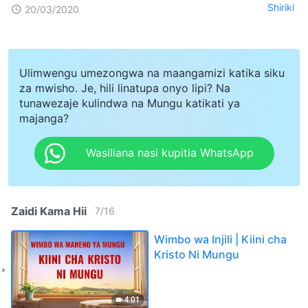
Shiriki
20/03/2020
Ulimwengu umezongwa na maangamizi katika siku
za mwisho. Je, hili linatupa onyo lipi? Na
tunawezaje kulindwa na Mungu katikati ya
majanga?
Wasiliana nasi kupitia WhatsApp
Zaidi Kama Hii
7
/
16
Wimbo wa Injili | Kiini cha
Kristo Ni Mungu
4:01