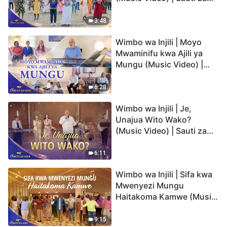
Sifa 2026
3:48
Wimbo wa Injili | Moyo
Mwaminifu kwa Ajili ya
Mungu (Music Video) |
Sauti za Sifa 2026
6:28
Wimbo wa Injili | Je,
Unajua Wito Wako?
(Music Video) | Sauti za
Sifa 2026
6:11
Wimbo wa Injili | Sifa kwa
Mwenyezi Mungu
Haitakoma Kamwe (Music
Video) | Sauti za Sifa 2026
9:15