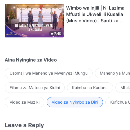
Wimbo wa Injili | Ni Lazima
Mfuatilie Ukweli Ili Kusalia
(Music Video) | Sauti za
Sifa 2026
7:48
Aina Nyingine za Video
Usomaji wa Maneno ya Mwenyezi Mungu
Maneno ya Mung
Filamu za Mateso ya Kidini
Kuimba na Kudansi
Mful
Video za Muziki
Video za Nyimbo za Dini
Kufichua 
Leave a Reply