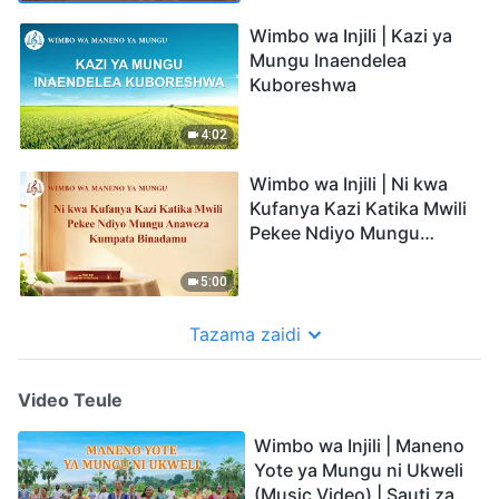
Wimbo wa Injili | Kazi ya
Mungu Inaendelea
Kuboreshwa
4:02
Wimbo wa Injili | Ni kwa
Kufanya Kazi Katika Mwili
Pekee Ndiyo Mungu
Anaweza Kumpata
Binadamu
5:00
Tazama zaidi
Video Teule
Wimbo wa Injili | Maneno
Yote ya Mungu ni Ukweli
(Music Video) | Sauti za