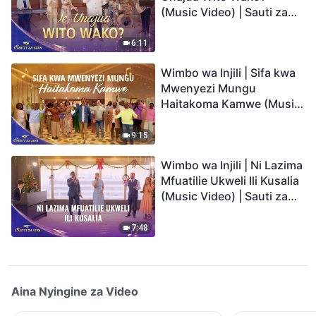
(Music Video) | Sauti za
Sifa 2026
6:11
Wimbo wa Injili | Sifa kwa
Mwenyezi Mungu
Haitakoma Kamwe (Music
Video) | Sauti za Sifa 2026
9:15
Wimbo wa Injili | Ni Lazima
Mfuatilie Ukweli Ili Kusalia
(Music Video) | Sauti za
Sifa 2026
7:48
Aina Nyingine za Video