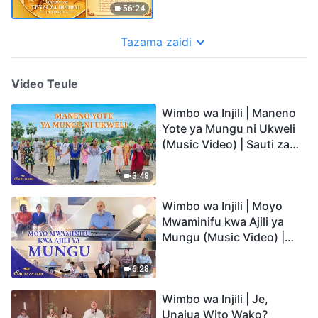
56:24
Tazama zaidi
Video Teule
Wimbo wa Injili | Maneno
Yote ya Mungu ni Ukweli
(Music Video) | Sauti za
Sifa 2026
3:48
Wimbo wa Injili | Moyo
Mwaminifu kwa Ajili ya
Mungu (Music Video) |
Sauti za Sifa 2026
6:28
Wimbo wa Injili | Je,
Unajua Wito Wako?