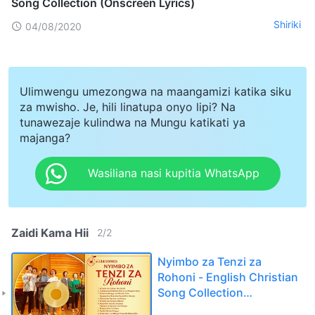
Song Collection (Onscreen Lyrics)
Shiriki
04/08/2020
Ulimwengu umezongwa na maangamizi katika siku
za mwisho. Je, hili linatupa onyo lipi? Na
tunawezaje kulindwa na Mungu katikati ya
majanga?
Wasiliana nasi kupitia WhatsApp
Zaidi Kama Hii
2
/
2
Nyimbo za Tenzi za
Rohoni - English Christian
Song Collection
(Onscreen Lyrics)