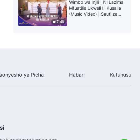
Wimbo wa Injili | Ni Lazima
Mfuatilie Ukweli Ili Kusalia
(Music Video) | Sauti za
Sifa 2026
7:48
aonyesho ya Picha
Habari
Kutuhusu
si