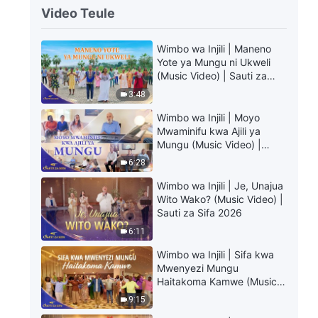
Video Teule
Wimbo wa Injili | Maneno
Yote ya Mungu ni Ukweli
(Music Video) | Sauti za
Sifa 2026
3:48
Wimbo wa Injili | Moyo
Mwaminifu kwa Ajili ya
Mungu (Music Video) |
Sauti za Sifa 2026
6:28
Wimbo wa Injili | Je, Unajua
Wito Wako? (Music Video) |
Sauti za Sifa 2026
6:11
Wimbo wa Injili | Sifa kwa
Mwenyezi Mungu
Haitakoma Kamwe (Music
Video) | Sauti za Sifa 2026
9:15