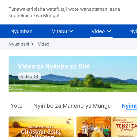
Tunawakaribisha watafutaji wote wanaotamani sana
kuonekana kwa Mungu!
Nyumbani
Vitabu
Video
Ny
Nyumbani
Video
Video za Nyimbo za Dini
Video 18
Yote
Nyimbo za Maneno ya Mungu
Nyimb