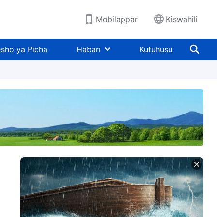
Mobilappar
Kiswahili
sho ya Picha
Habari
Kutuhusu