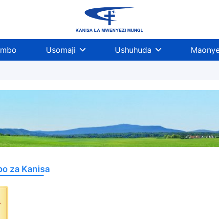
imbo
Usomaji
Ushuhuda
Maonye
o za Kanisa