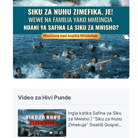
Video za Hivi Punde
Ingia katika Safina ya Siku
za Mwisho | "Siku za Nuhu
Zimekuja" Swahili Gospel
Video
39:45