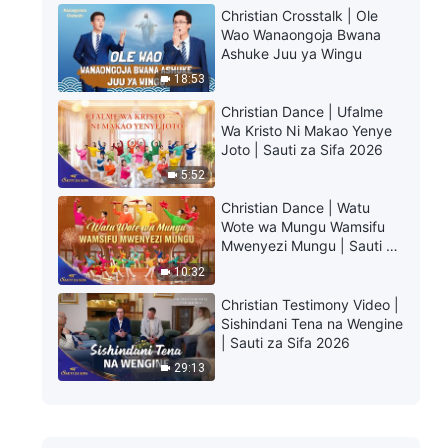
Christian Crosstalk | Ole
Wao Wanaongoja Bwana
Ashuke Juu ya Wingu
18:53
Christian Dance | Ufalme
Wa Kristo Ni Makao Yenye
Joto | Sauti za Sifa 2026
5:52
Christian Dance | Watu
Wote wa Mungu Wamsifu
Mwenyezi Mungu | Sauti za
Sifa 2026
10:32
Christian Testimony Video |
Sishindani Tena na Wengine
| Sauti za Sifa 2026
29:13