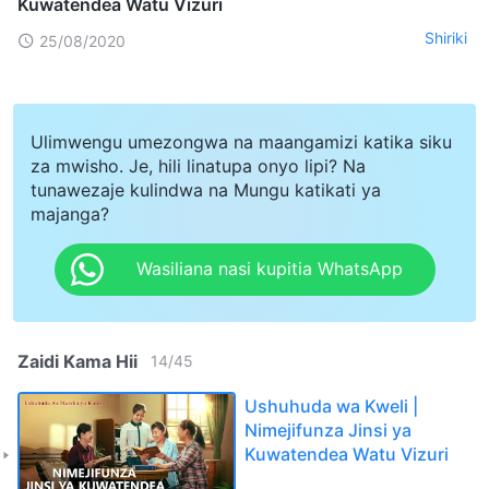
Kuwatendea Watu Vizuri
Shiriki
25/08/2020
Ulimwengu umezongwa na maangamizi katika siku
za mwisho. Je, hili linatupa onyo lipi? Na
tunawezaje kulindwa na Mungu katikati ya
majanga?
Wasiliana nasi kupitia WhatsApp
Zaidi Kama Hii
14
/
45
Ushuhuda wa Kweli |
Nimejifunza Jinsi ya
Kuwatendea Watu Vizuri