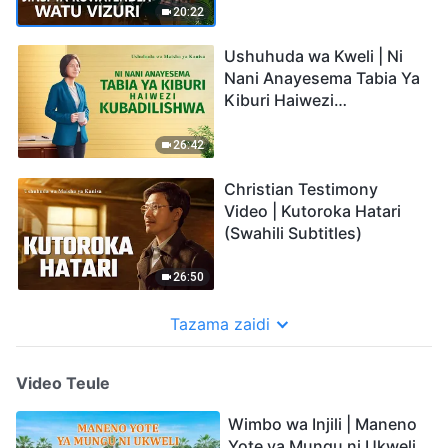
20:22
Ushuhuda wa Kweli | Ni
Nani Anayesema Tabia Ya
Kiburi Haiwezi
Kubadilishwa
26:42
Christian Testimony
Video | Kutoroka Hatari
(Swahili Subtitles)
26:50
Tazama zaidi
Video Teule
Wimbo wa Injili | Maneno
Yote ya Mungu ni Ukweli