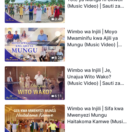
(Music Video) | Sauti za
Sifa 2026
3:48
Wimbo wa Injili | Moyo
Mwaminifu kwa Ajili ya
Mungu (Music Video) |
Sauti za Sifa 2026
6:28
Wimbo wa Injili | Je,
Unajua Wito Wako?
(Music Video) | Sauti za
Sifa 2026
6:11
Wimbo wa Injili | Sifa kwa
Mwenyezi Mungu
Haitakoma Kamwe (Music
Video) | Sauti za Sifa 2026