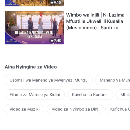
9:15
Wimbo wa Injili | Ni Lazima
Mfuatilie Ukweli Ili Kusalia
(Music Video) | Sauti za
Sifa 2026
7:48
Aina Nyingine za Video
Usomaji wa Maneno ya Mwenyezi Mungu
Maneno ya Mung
Filamu za Mateso ya Kidini
Kuimba na Kudansi
Mful
Video za Muziki
Video za Nyimbo za Dini
Kufichua 