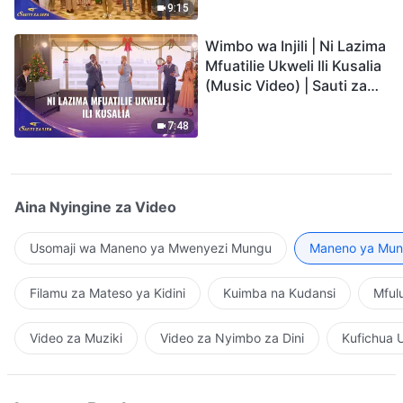
9:15
Wimbo wa Injili | Ni Lazima
Mfuatilie Ukweli Ili Kusalia
(Music Video) | Sauti za
Sifa 2026
7:48
Aina Nyingine za Video
Usomaji wa Maneno ya Mwenyezi Mungu
Maneno ya Mung
Filamu za Mateso ya Kidini
Kuimba na Kudansi
Mful
Video za Muziki
Video za Nyimbo za Dini
Kufichua 