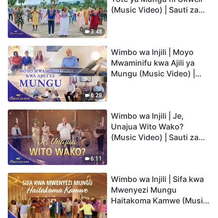
(Music Video) | Sauti za
Sifa 2026
3:48
Wimbo wa Injili | Moyo
Mwaminifu kwa Ajili ya
Mungu (Music Video) |
Sauti za Sifa 2026
6:28
Wimbo wa Injili | Je,
Unajua Wito Wako?
(Music Video) | Sauti za
Sifa 2026
6:11
Wimbo wa Injili | Sifa kwa
Mwenyezi Mungu
Haitakoma Kamwe (Music
Video) | Sauti za Sifa 2026