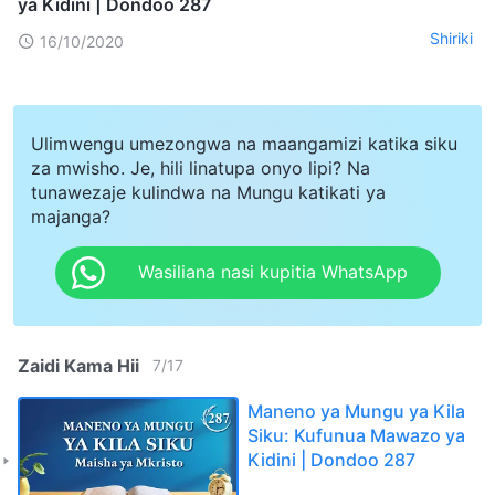
ya Kidini | Dondoo 287
Shiriki
16/10/2020
Ulimwengu umezongwa na maangamizi katika siku
za mwisho. Je, hili linatupa onyo lipi? Na
tunawezaje kulindwa na Mungu katikati ya
majanga?
Wasiliana nasi kupitia WhatsApp
Zaidi Kama Hii
7
/
17
Maneno ya Mungu ya Kila
Siku: Kufunua Mawazo ya
Kidini | Dondoo 287