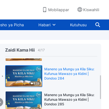
Dondoo 281
6:19
Mobilappar
Kiswahili
Maneno ya Mungu ya Kila Siku:
Kufunua Mawazo ya Kidini |
sho ya Picha
Habari
Kutuhusu
Dondoo 282
5:24
Maneno ya Mungu ya Kila Siku:
Kufunua Mawazo ya Kidini |
Zaidi Kama Hii
4
/
17
Dondoo 283
8:46
Maneno ya Mungu ya Kila Siku:
Kufunua Mawazo ya Kidini |
Dondoo 284
9:08
Maneno ya Mungu ya Kila Siku:
Kufunua Mawazo ya Kidini |
Dondoo 285