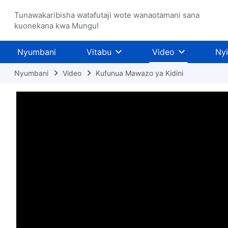
Tunawakaribisha watafutaji wote wanaotamani sana
kuonekana kwa Mungu!
Nyumbani
Vitabu
Video
Ny
Nyumbani
Video
Kufunua Mawazo ya Kidini