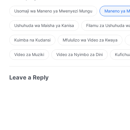
mwanadamu. Wakati mwanadamu anakuwa na uzoefu wa 
kukubali kazi mpya ya Mungu. Mwanadamu haitafiti ka
maarifa yake yanaendelea kubadilika. Basi mabadilik
unyenyekevu; badala yake, mwanadamu anachukua mt
Usomaji wa Maneno ya Mwenyezi Mungu
Maneno ya Mu
inayobadilika milele? Kama tabia ya mwanadamu ina
Mungu. Hii siyo tabia ya mwanadamu anayeasi dhidi 
kazi Yangu na maneno Yangu pia kuendelea kubadilik
hawa wanaweza kupata idhini ya Mungu?
Ushuhuda wa Maisha ya Kanisa
Filamu za Ushuhuda w
Hutegemei tu maneno ya hila?
Kuimba na Kudansi
Mfululizo wa Video za Kwaya
Video za Muziki
Video za Nyimbo za Dini
Kufichu
Leave a Reply