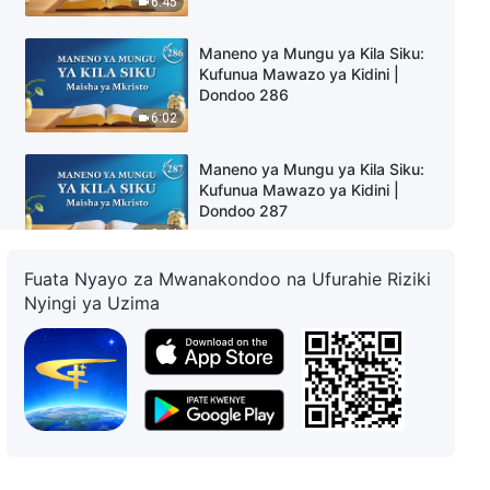
6:45
Maneno ya Mungu ya Kila Siku:
Kufunua Mawazo ya Kidini |
Dondoo 286
6:02
Maneno ya Mungu ya Kila Siku:
Kufunua Mawazo ya Kidini |
Dondoo 287
9:44
Fuata Nyayo za Mwanakondoo na Ufurahie Riziki
Maneno ya Mungu ya Kila Siku:
Nyingi ya Uzima
Kufunua Mawazo ya Kidini |
Dondoo 290
9:40
Maneno ya Mungu ya Kila Siku:
Kufunua Mawazo ya Kidini |
Dondoo 291
8:43