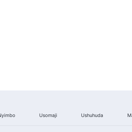
Nyimbo
Usomaji
Ushuhuda
M