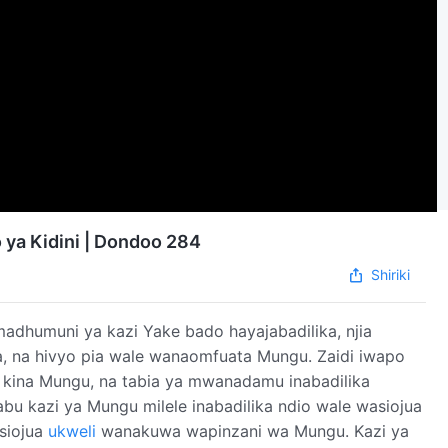
ya Kidini | Dondoo 284
Shiriki
adhumuni ya kazi Yake bado hayajabadilika, njia
a, na hivyo pia wale wanaomfuata Mungu. Zaidi iwapo
kina Mungu, na tabia ya mwanadamu inabadilika
bu kazi ya Mungu milele inabadilika ndio wale wasiojua
siojua
ukweli
wanakuwa wapinzani wa Mungu. Kazi ya