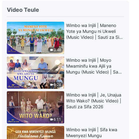
Maneno ya Mungu ya Kila Siku:
Video Teule
Kufunua Mawazo ya Kidini |
Dondoo 292
Wimbo wa Injili | Maneno
16:05
Yote ya Mungu ni Ukweli
(Music Video) | Sauti za Sifa
Maneno ya Mungu ya Kila Siku:
2026
Kufunua Mawazo ya Kidini |
3:48
Dondoo 293
11:35
Wimbo wa Injili | Moyo
Mwaminifu kwa Ajili ya
Mungu (Music Video) | Sauti
Maneno ya Mungu ya Kila Siku:
za Sifa 2026
Kufunua Mawazo ya Kidini |
6:28
Dondoo 294
13:17
Wimbo wa Injili | Je, Unajua
Wito Wako? (Music Video) |
Maneno ya Mungu ya Kila Siku:
Sauti za Sifa 2026
Kufunua Mawazo ya Kidini |
Dondoo 295
6:11
10:50
Wimbo wa Injili | Sifa kwa
Mwenyezi Mungu