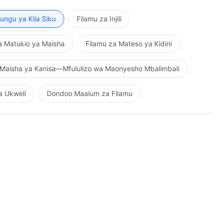
kazi ya Mungu, tabia yake inaendelea kubadilika, na
zi mpya ya Mungu kwa utunzaji wala haikubali na
o haya yanatokea wapi? Siyo kwa kazi ya Mungu
azamo wa dharau, kusubiri ufunuo na mwongozo wa
ngu ya Kila Siku
Filamu za Injili
weza kubadilika, mbona mwanadamu hawezi kuruhusu
ya na kumpinga Mungu? Ni jinsi gani wanadamu kama
a? Ni lazima Nikabiliwe na vikwazo vya mwanadamu?
a Matukio ya Maisha
Filamu za Mateso ya Kidini
Maisha ya Kanisa—Mfululizo wa Maonyesho Mbalimbali
a Ukweli
Dondoo Maalum za Filamu