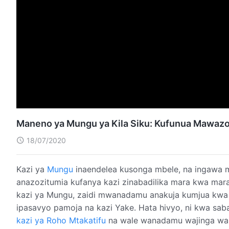
Maneno ya Mungu ya Kila Siku: Kufunua Mawazo 
18/07/2020
Kazi ya
Mungu
inaendelea kusonga mbele, na ingawa m
anazozitumia kufanya kazi zinabadilika mara kwa mar
kazi ya Mungu, zaidi mwanadamu anakuja kumjua kwa 
ipasavyo pamoja na kazi Yake. Hata hivyo, ni kwa saba
kazi ya Roho Mtakatifu
na wale wanadamu wajinga wa