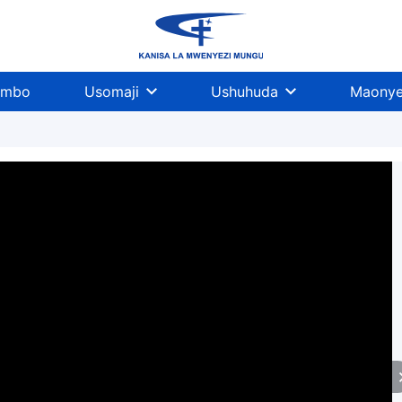
imbo
Usomaji
Ushuhuda
Maonye