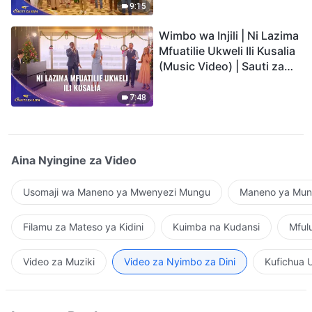
9:15
Wimbo wa Injili | Ni Lazima
Mfuatilie Ukweli Ili Kusalia
(Music Video) | Sauti za
Sifa 2026
7:48
Aina Nyingine za Video
Usomaji wa Maneno ya Mwenyezi Mungu
Maneno ya Mung
Filamu za Mateso ya Kidini
Kuimba na Kudansi
Mful
Video za Muziki
Video za Nyimbo za Dini
Kufichua 