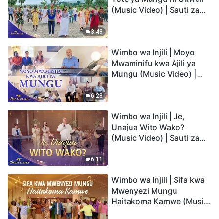
(Music Video) | Sauti za
Sifa 2026
3:48
Wimbo wa Injili | Moyo
Mwaminifu kwa Ajili ya
Mungu (Music Video) |
Sauti za Sifa 2026
6:28
Wimbo wa Injili | Je,
Unajua Wito Wako?
(Music Video) | Sauti za
Sifa 2026
6:11
Wimbo wa Injili | Sifa kwa
Mwenyezi Mungu
Haitakoma Kamwe (Music
Video) | Sauti za Sifa 2026