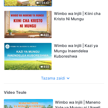
1:04:47
Wimbo wa Injili | Kiini cha
Kristo Ni Mungu
4:01
Wimbo wa Injili | Kazi ya
Mungu Inaendelea
Kuboreshwa
4:02
Tazama zaidi
Video Teule
Wimbo wa Injili | Maneno
Yote ya Mungu ni Ukweli