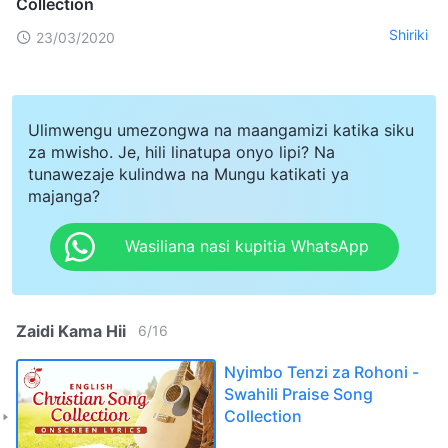
Collection
Shiriki
23/03/2020
Ulimwengu umezongwa na maangamizi katika siku
za mwisho. Je, hili linatupa onyo lipi? Na
tunawezaje kulindwa na Mungu katikati ya
majanga?
Wasiliana nasi kupitia WhatsApp
Zaidi Kama Hii
6
/
16
Nyimbo Tenzi za Rohoni -
Swahili Praise Song
Collection