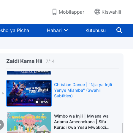
Mungu | Sauti za Sifa 2026
8:00
Mobilappar
Kiswahili
Dance of Praise | Tunamsifu
Mungu Kwa Mioyo Yetu Yote
sho ya Picha
Habari
Kutuhusu
（Swahili Subtitles）
4:11
Christian Dance | Ni Vizuri Sana
Kwamba Mwenyezi Mungu
Zaidi Kama Hii
7
/
14
Amekuja | Wimbo wa Injili
6:26
Christian Dance | "Njia ya Injili
Yenye Miamba" (Swahili
Subtitles)
10:55
Wimbo wa Injili | Mwana wa
Adamu Ameonekana | Sifu
Kurudi kwa Yesu Mwokozi
(Watoto Wanacheza Ngoma)