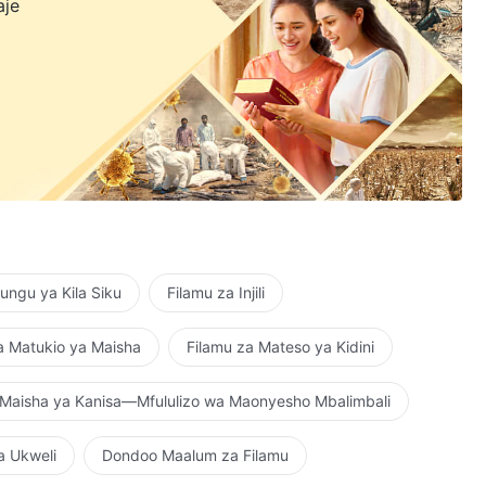
aje
ngu ya Kila Siku
Filamu za Injili
a Matukio ya Maisha
Filamu za Mateso ya Kidini
Maisha ya Kanisa—Mfululizo wa Maonyesho Mbalimbali
a Ukweli
Dondoo Maalum za Filamu