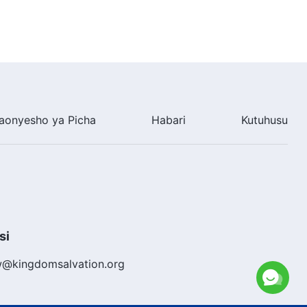
aonyesho ya Picha
Habari
Kutuhusu
si
w@kingdomsalvation.org