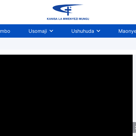
imbo
Usomaji
Ushuhuda
Maonye