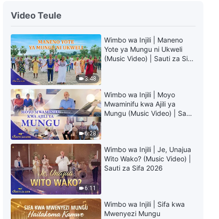
Ngoma ya Kikristo | Mungu
Video Teule
Ameleta Utukufu Wake
Mashariki | Ukaribisheni Urejeaji
Wimbo wa Injili | Maneno
wa Bwana Yesu
3:35
Yote ya Mungu ni Ukweli
(Music Video) | Sauti za Sifa
Ngoma ya Kikristo | Wimbo wa
2026
Mapenzi Matamu
3:48
3:41
Wimbo wa Injili | Moyo
Mwaminifu kwa Ajili ya
Mungu (Music Video) | Sauti
za Sifa 2026
6:28
Wimbo wa Injili | Je, Unajua
Wito Wako? (Music Video) |
Sauti za Sifa 2026
6:11
Wimbo wa Injili | Sifa kwa
Mwenyezi Mungu