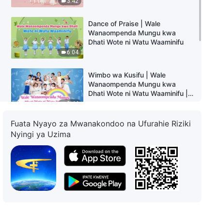
3:42
Dance of Praise | Wale
Wanaompenda Mungu kwa
Dhati Wote ni Watu Waaminifu
6:04
Wimbo wa Kusifu | Wale
Wanaompenda Mungu kwa
Dhati Wote ni Watu Waaminifu |
Kids Dance
3:44
Fuata Nyayo za Mwanakondoo na Ufurahie Riziki
Wimbo wa Kikristo | Umuhimu
Nyingi ya Uzima
wa Kuonekana kwa Mungu | The
Lord Has Come Back (Tai Chi
Dance)
8:33
Ngoma ya Kikristo | Ufalme wa
Kristo Unapatikana Miongoni
mwa Wanadamu
3:20