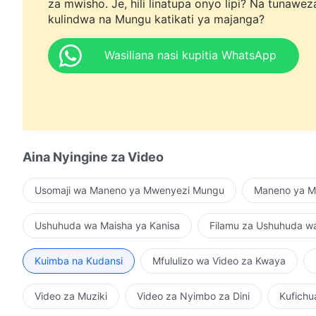
za mwisho. Je, hili linatupa onyo lipi? Na tunawez
kulindwa na Mungu katikati ya majanga?
Wasiliana nasi kupitia WhatsApp
Aina Nyingine za Video
Usomaji wa Maneno ya Mwenyezi Mungu
Maneno ya Mu
Ushuhuda wa Maisha ya Kanisa
Filamu za Ushuhuda w
Kuimba na Kudansi
Mfululizo wa Video za Kwaya
Video za Muziki
Video za Nyimbo za Dini
Kufichu