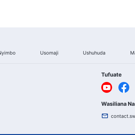
Nyimbo
Usomaji
Ushuhuda
M
Tufuate
Wasiliana Na
contact.s