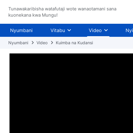
Tunawakaribisha watafutaji wote wanaotamani sana
kuonekana kwa Mungu!
Nyumbani
Vitabu
Video
Ny
Nyumbani
Video
Kuimba na Kudansi