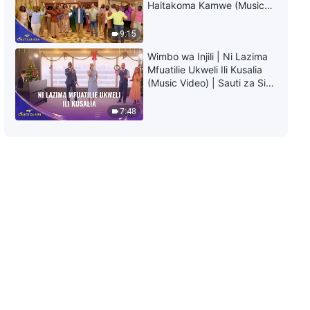
Haitakoma Kamwe (Music
Video) | Sauti za Sifa 2026
9:15
Wimbo wa Injili | Ni Lazima
Mfuatilie Ukweli Ili Kusalia
(Music Video) | Sauti za Sifa
2026
7:48