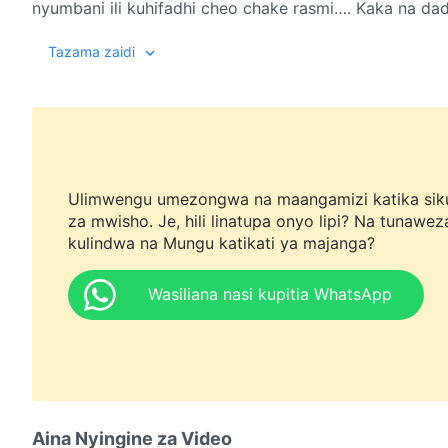
nyumbani ili kuhifadhi cheo chake rasmi…. Kaka na d
wanaendelea kueneza na kushuhudia kuonekana kwa Mu
Tazama zaidi
Ulimwengu umezongwa na maangamizi katika sik
za mwisho. Je, hili linatupa onyo lipi? Na tunawez
kulindwa na Mungu katikati ya majanga?
Wasiliana nasi kupitia WhatsApp
Aina Nyingine za Video