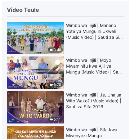
Swahili Christian Testimony
Video Teule
Video "Utamu katika Shida" |
Mungu Ndiye Nguvu Wangu
Wimbo wa Injili | Maneno
1:27:10
Yote ya Mungu ni Ukweli
(Music Video) | Sauti za Sifa
Swahili Christian Testimony
2026
Video "Katikati ya Majira ya
3:48
Baridi"
52:04
Wimbo wa Injili | Moyo
Mwaminifu kwa Ajili ya
Mungu (Music Video) | Sauti
za Sifa 2026
6:28
Wimbo wa Injili | Je, Unajua
Wito Wako? (Music Video) |
Sauti za Sifa 2026
6:11
Wimbo wa Injili | Sifa kwa
Mwenyezi Mungu