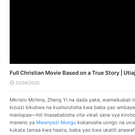
Full Christian Movie Based on a True Story | Ut
02/08/2020
Mkristo Mchina, Zheng Yi na dada yake, wameikubali in
kizuizi kikubwa na kushurutisha kwa baba yao ambaye
manispaa—hili linasababisha vita vikali sana vya kiro
maneno ya
Mwenyezi Mungu
kukanusha uongo na uvum
kukata tamaa kwa hasira, baba yao kwa ukatili anaw