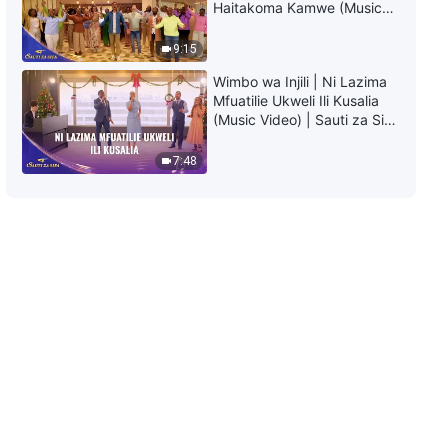
Haitakoma Kamwe (Music
Video) | Sauti za Sifa 2026
9:15
Wimbo wa Injili | Ni Lazima
Mfuatilie Ukweli Ili Kusalia
(Music Video) | Sauti za Sifa
2026
7:48