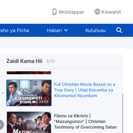
Mobilappar
Kiswahili
Filamu za Kikristo “Hadithi
Yangu, Hadithi Yetu” God's Word
sho ya Picha
Habari
Kutuhusu
Is the Power of Our Life
1:58:43
Christian Movie Based on a True
Story | “Makovu ya Kudumu” |
Zaidi Kama Hii
3
/
10
28 Years of Persecution by the
CCP
1:46:38
Full Christian Movie Based on a
True Story | Utiaji Kasumba ya
Kikomunisti Nyumbani
2:34:53
Filamu za Kikristo |
"Mazungumzo" | Christian
Testimony of Overcoming Satan