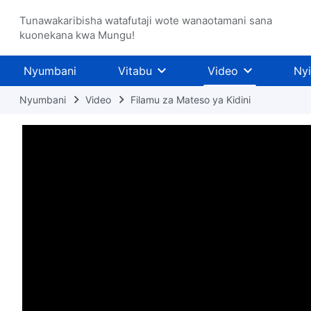
Tunawakaribisha watafutaji wote wanaotamani sana
kuonekana kwa Mungu!
Nyumbani
Vitabu
Video
Ny
Nyumbani
Video
Filamu za Mateso ya Kidini