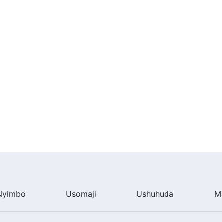
Nyimbo
Usomaji
Ushuhuda
M