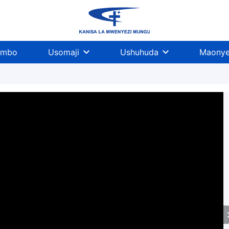
imbo
Usomaji
Ushuhuda
Maonye