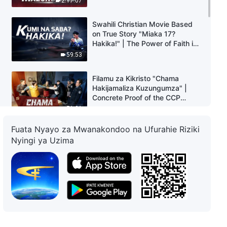
2:17:07
Swahili Christian Movie Based
on True Story "Miaka 17?
Hakika!" | The Power of Faith in
God
59:53
Filamu za Kikristo "Chama
Hakijamaliza Kuzungumza" |
Concrete Proof of the CCP
Persecuting Christians
51:01
Fuata Nyayo za Mwanakondoo na Ufurahie Riziki
Video ya Injili | "Kutoka Kinywani
Nyingi ya Uzima
mwa Mauti" | Mungu Amenipa
Fursa ya Pili Katika Maisha
1:07:32
Video ya Kiswahili ya Ushuhuda
wa Kikristo "Mungu Ndiye
Nguvu ya Maisha Yangu"
42:17