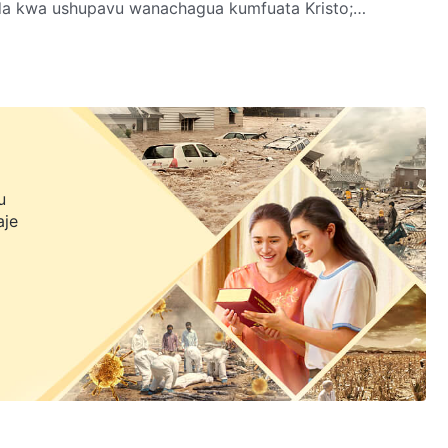
ada kwa ushupavu wanachagua kumfuata Kristo;
ngu na kufanya kazi katika siku za mwisho.
u
aje