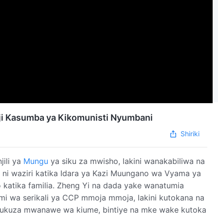
iaji Kasumba ya Kikomunisti Nyumbani
Shiriki
jili ya
Mungu
ya siku za mwisho, lakini wanakabiliwa na
 ni waziri katika Idara ya Kazi Muungano wa Vyama ya
ho katika familia. Zheng Yi na dada yake wanatumia
i wa serikali ya CCP mmoja mmoja, lakini kutokana na
afukuza mwanawe wa kiume, bintiye na mke wake kutoka