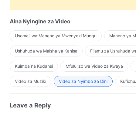
Kwa amri ya Muumba, viumbe hawa huishi kwa aina.
Hii amri, hii kanuni, hakuna kiumbe chaweza kubadili.
Aina Nyingine za Video
Kwa kukosa ujasiri na uwezo wa kuvuka mipaka iliyo
Usomaji wa Maneno ya Mwenyezi Mungu
Maneno ya Mu
waliishi na kuongezeka kwa idadi kwa mpango wa Mu
Ushuhuda wa Maisha ya Kanisa
Filamu za Ushuhuda w
Kwa madhubuti wanashikilia sheria za Mungu;
kwa uangalifu, wanashika amri za Mungu zisizonenwa h
Kuimba na Kudansi
Mfululizo wa Video za Kwaya
Matamshi Yake yote, kila wazo Analowaza,
Video za Muziki
Video za Nyimbo za Dini
Kufichu
kila ufunuo wa mamlaka Yake, kazi bora kwa vitu vyot
Kwa nguvu za mamlaka Yake, matendo ya ajabu hutok
Leave a Reply
Kwa nguvu za mamlaka Yake, matendo ya ajabu hutok
Inayostahili kuelewa kwa mwanadamu, hii ni kazi kuu 