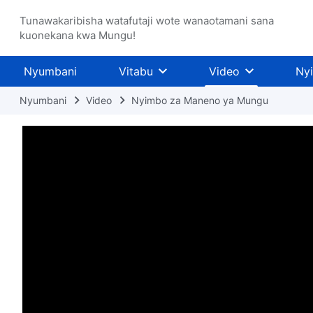
Tunawakaribisha watafutaji wote wanaotamani sana
kuonekana kwa Mungu!
Nyumbani
Vitabu
Video
Ny
Nyumbani
Video
Nyimbo za Maneno ya Mungu