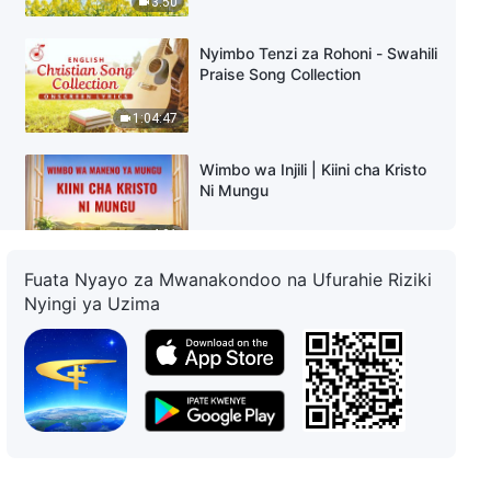
3:50
Nyimbo Tenzi za Rohoni - Swahili
Praise Song Collection
1:04:47
Wimbo wa Injili | Kiini cha Kristo
Ni Mungu
4:01
Fuata Nyayo za Mwanakondoo na Ufurahie Riziki
Wimbo wa Injili | Kazi ya Mungu
Nyingi ya Uzima
Inaendelea Kuboreshwa
4:02
Wimbo wa Injili | Ni kwa Kufanya
Kazi Katika Mwili Pekee Ndiyo
Mungu Anaweza Kumpata
Binadamu
5:00