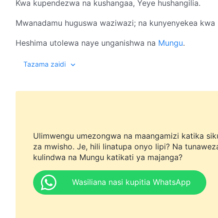
Kwa kupendezwa na kushangaa, Yeye hushangilia.
Mwanadamu huguswa waziwazi; na kunyenyekea kwa 
Heshima utolewa naye unganishwa na
Mungu
.
Matendo ya Muumba huathiri moyo wa mwanadamu,
Tazama zaidi
husafisha nafsi yake, nakukidhi roho ya mwanadamu.
Matamshi Yake yote, kila wazo Analowaza,
kila ufunuo wa mamlaka Yake, kazi bora kwa vitu vyot
Ulimwengu umezongwa na maangamizi katika sik
Kwa nguvu za mamlaka Yake, matendo ya ajabu hutok
za mwisho. Je, hili linatupa onyo lipi? Na tunawez
kulindwa na Mungu katikati ya majanga?
Kwa nguvu za mamlaka Yake, matendo ya ajabu hutok
Wasiliana nasi kupitia WhatsApp
Viumbe majini au wa angani,
kwa amri ya Muumba viwepo kwa kila aina ya uhai.