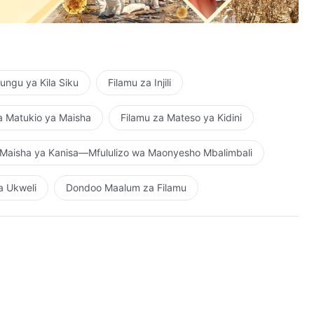
wekwa na Mungu,
ngu ya Kila Siku
Filamu za Injili
umba.
a Matukio ya Maisha
Filamu za Mateso ya Kidini
adi leo.
Maisha ya Kanisa—Mfululizo wa Maonyesho Mbalimbali
a Ukweli
Dondoo Maalum za Filamu
e.
ea.
ea.
mno.