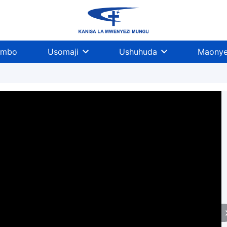
imbo
Usomaji
Ushuhuda
Maonye