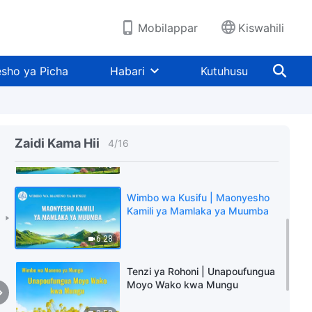
5:00
Mobilappar
Kiswahili
Wimbo wa Injili | Kusudi la Kazi
ya Usimamizi ya Mungu Ni
sho ya Picha
Habari
Kutuhusu
Kumwokoa Binadamu
3:09
Tenzi ya Rohoni | Jinsi Mungu
Anavyotawala Vitu Vyote
Zaidi Kama Hii
4
/
16
4:46
Wimbo wa Kusifu | Maonyesho
Kamili ya Mamlaka ya Muumba
6:28
Tenzi ya Rohoni | Unapoufungua
Moyo Wako kwa Mungu