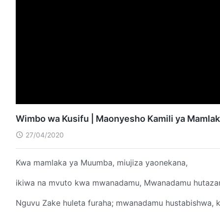
Wimbo wa Kusifu | Maonyesho Kamili ya Mamla
27/04/2020
Kwa mamlaka ya Muumba, miujiza yaonekana,
ikiwa na mvuto kwa mwanadamu, Mwanadamu hutaza
Nguvu Zake huleta furaha; mwanadamu hustabishwa, kw