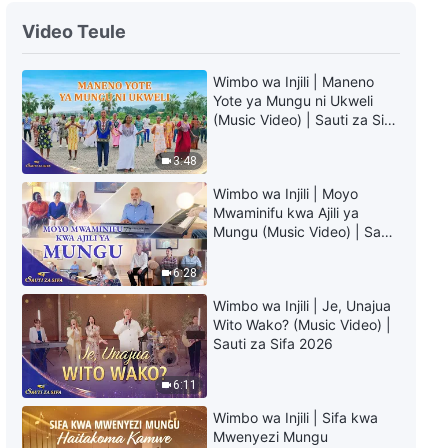
Nyimbo Tenzi za Rohoni - Swahili
Video Teule
Praise Song Collection
Wimbo wa Injili | Maneno
1:04:56
Yote ya Mungu ni Ukweli
(Music Video) | Sauti za Sifa
Wimbo wa Kusifu | Viumbe Wote
2026
Lazima Waje Chini ya Utawala
3:48
wa Mungu
3:41
Wimbo wa Injili | Moyo
Mwaminifu kwa Ajili ya
Mungu (Music Video) | Sauti
Nyimbo za Tenzi za Rohoni -
za Sifa 2026
Swahili Christian Song Collection
6:28
37:26
Wimbo wa Injili | Je, Unajua
Wito Wako? (Music Video) |
Wimbo wa Dini | Umuhumi wa
Sauti za Sifa 2026
Maombi
6:11
3:27
Wimbo wa Injili | Sifa kwa
Mwenyezi Mungu