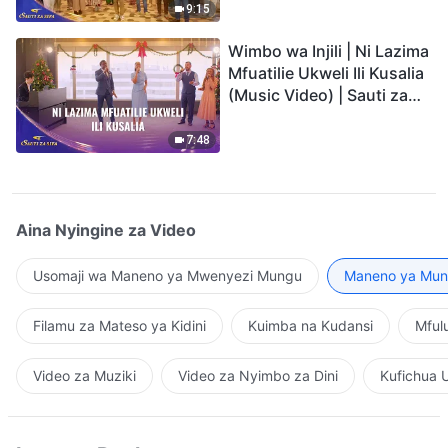
9:15
Wimbo wa Injili | Ni Lazima
Mfuatilie Ukweli Ili Kusalia
(Music Video) | Sauti za
Sifa 2026
7:48
Aina Nyingine za Video
Usomaji wa Maneno ya Mwenyezi Mungu
Maneno ya Mung
Filamu za Mateso ya Kidini
Kuimba na Kudansi
Mful
Video za Muziki
Video za Nyimbo za Dini
Kufichua 