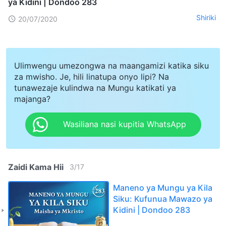
ya Kidini | Dondoo 283
Shiriki
20/07/2020
Ulimwengu umezongwa na maangamizi katika siku
za mwisho. Je, hili linatupa onyo lipi? Na
tunawezaje kulindwa na Mungu katikati ya
majanga?
Wasiliana nasi kupitia WhatsApp
Zaidi Kama Hii
3
/
17
Maneno ya Mungu ya Kila
Siku: Kufunua Mawazo ya
Kidini | Dondoo 283