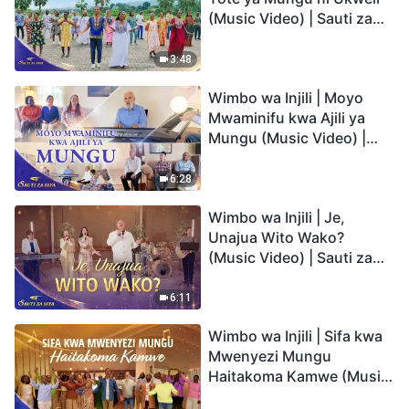
(Music Video) | Sauti za
Sifa 2026
3:48
Wimbo wa Injili | Moyo
Mwaminifu kwa Ajili ya
Mungu (Music Video) |
Sauti za Sifa 2026
6:28
Wimbo wa Injili | Je,
Unajua Wito Wako?
(Music Video) | Sauti za
Sifa 2026
6:11
Wimbo wa Injili | Sifa kwa
Mwenyezi Mungu
Haitakoma Kamwe (Music
Video) | Sauti za Sifa 2026